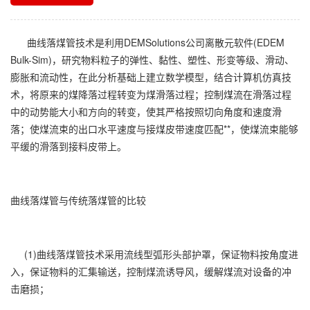
曲线落煤管技术是利用DEMSolutions公司离散元软件(EDEM
Bulk-Sim)，研究物料粒子的弹性、黏性、塑性、形变等级、滑动、
膨胀和流动性，在此分析基础上建立数学模型，结合计算机仿真技
术，将原来的煤降落过程转变为煤滑落过程；控制煤流在滑落过程
中的动势能大小和方向的转变，使其严格按照切向角度和速度滑
落；使煤流束的出口水平速度与接煤皮带速度匹配**，使煤流束能够
平缓的滑落到接料皮带上。
曲线落煤管与传统落煤管的比较
(1)曲线落煤管技术采用流线型弧形头部护罩，保证物料按角度进
入，保证物料的汇集输送，控制煤流诱导风，缓解煤流对设备的冲
击磨损；