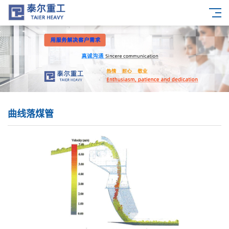
曲线落煤管