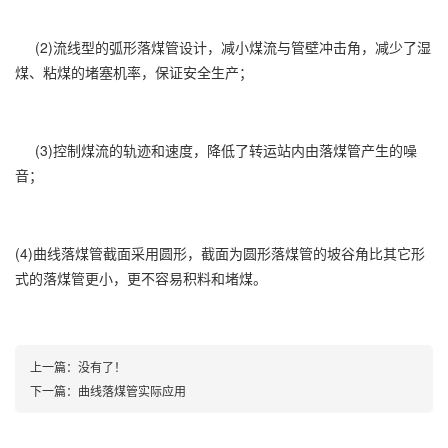
(2)流线型的弧形落煤管设计，减小煤流与管壁冲击角，减少了湿
煤、粘煤的堵塞机率，保证安全生产；
(3)控制煤流的轨迹和速度，降低了转运站内由落煤管产生的噪
音；
(4)曲线落煤管截面采用圆形，截面为圆形落煤管的坡谷角比其它形
式的落煤管更小，更不容易积料和堵煤。
上一篇：没有了！
下一篇：
曲线落煤管实际应用